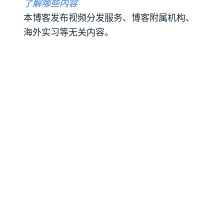
了解哪些内容
本博客发布视频分发服务、博客附属机构、
海外实习等无关内容。
Accept
Decline
如果您创建像这样内容不同的文章，文章的
相关性将会降低。另外，由于相关性较低，
我认为很难对每个内容赋予权威性。